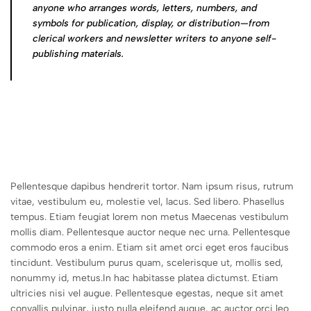
anyone who arranges words, letters, numbers, and
symbols for publication, display, or distribution—from
clerical workers and newsletter writers to anyone self-
publishing materials.
Pellentesque dapibus hendrerit tortor. Nam ipsum risus, rutrum
vitae, vestibulum eu, molestie vel, lacus. Sed libero. Phasellus
tempus. Etiam feugiat lorem non metus Maecenas vestibulum
mollis diam. Pellentesque auctor neque nec urna. Pellentesque
commodo eros a enim. Etiam sit amet orci eget eros faucibus
tincidunt. Vestibulum purus quam, scelerisque ut, mollis sed,
nonummy id, metus.In hac habitasse platea dictumst. Etiam
ultricies nisi vel augue. Pellentesque egestas, neque sit amet
convallis pulvinar, justo nulla eleifend augue, ac auctor orci leo