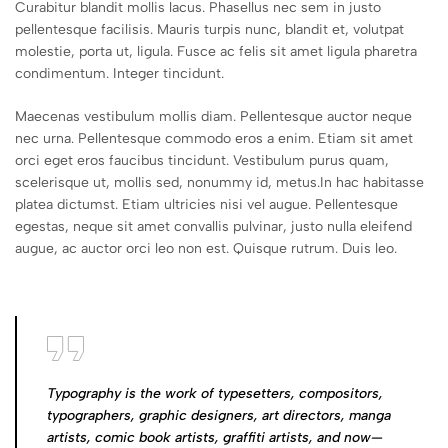
Curabitur blandit mollis lacus. Phasellus nec sem in justo
pellentesque facilisis. Mauris turpis nunc, blandit et, volutpat
molestie, porta ut, ligula. Fusce ac felis sit amet ligula pharetra
condimentum. Integer tincidunt.
Maecenas vestibulum mollis diam. Pellentesque auctor neque
nec urna. Pellentesque commodo eros a enim. Etiam sit amet
orci eget eros faucibus tincidunt. Vestibulum purus quam,
scelerisque ut, mollis sed, nonummy id, metus.In hac habitasse
platea dictumst. Etiam ultricies nisi vel augue. Pellentesque
egestas, neque sit amet convallis pulvinar, justo nulla eleifend
augue, ac auctor orci leo non est. Quisque rutrum. Duis leo.
Typography is the work of typesetters, compositors,
typographers, graphic designers, art directors, manga
artists, comic book artists, graffiti artists, and now—