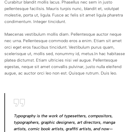
Curabitur blandit mollis lacus. Phasellus nec sem in justo
pellentesque facilisis. Mauris turpis nunc, blandit et, volutpat
molestie, porta ut, ligula. Fusce ac felis sit amet ligula pharetra
condimentum. Integer tincidunt.
Maecenas vestibulum mollis diam. Pellentesque auctor neque
nec urna. Pellentesque commodo eros a enim. Etiam sit amet
orci eget eros faucibus tincidunt. Vestibulum purus quam,
scelerisque ut, mollis sed, nonummy id, metus.In hac habitasse
platea dictumst. Etiam ultricies nisi vel augue. Pellentesque
egestas, neque sit amet convallis pulvinar, justo nulla eleifend
augue, ac auctor orci leo non est. Quisque rutrum. Duis leo.
Typography is the work of typesetters, compositors,
typographers, graphic designers, art directors, manga
artists, comic book artists, graffiti artists, and now—