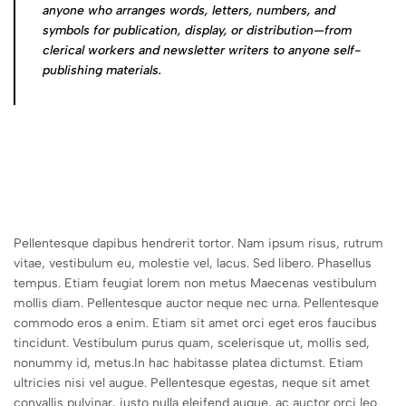
anyone who arranges words, letters, numbers, and
symbols for publication, display, or distribution—from
clerical workers and newsletter writers to anyone self-
publishing materials.
Pellentesque dapibus hendrerit tortor. Nam ipsum risus, rutrum
vitae, vestibulum eu, molestie vel, lacus. Sed libero. Phasellus
tempus. Etiam feugiat lorem non metus Maecenas vestibulum
mollis diam. Pellentesque auctor neque nec urna. Pellentesque
commodo eros a enim. Etiam sit amet orci eget eros faucibus
tincidunt. Vestibulum purus quam, scelerisque ut, mollis sed,
nonummy id, metus.In hac habitasse platea dictumst. Etiam
ultricies nisi vel augue. Pellentesque egestas, neque sit amet
convallis pulvinar, justo nulla eleifend augue, ac auctor orci leo